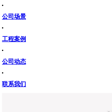
公司场景
工程案例
公司动态
联系我们