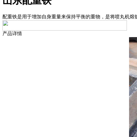
山东配重铁
配重铁是用于增加自身重量来保持平衡的重物，是将喷丸机熔
产品详情