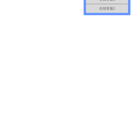
在线客服2