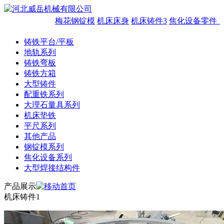
梅花钢锭模
机床床身
机床铸件3
焦化设备零件 1
铸铁平台/平板
地轨系列
铸铁弯板
铸铁方箱
大型铸件
配重铁系列
大理石量具系列
机床垫铁
平尺系列
其他产品
钢锭模系列
焦化设备系列
大型焊接结构件
产品展示
机床铸件1