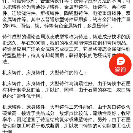
件、可锻铸铁件、合金铸铁件等；按铸型成型方法的不同，可
以把铸件分为普通砂型铸件、金属型铸件、压铸件、离心铸
件、连续浇注件、熔模铸件、陶瓷型铸件、电渣重熔铸件、双
金属铸件等。其中以普通砂型铸件应用多，约占全部铸件产量
的80%。而铝、镁、锌等有色金属铸件，多是压铸件。
铸件成型的理论金属液态成型常称为铸造，铸造成形技术的历
史悠久。早在5000前，我们的祖先就能铸造红铜和青铜制品。
铸造是应用广泛的金属液态成型工艺。它是将液态金属浇注到
铸型型腔中，待其冷却凝固后，获得形状的毛坯或零件的方
法。
机床铸件、床身铸件、大型铸件的特点：
机床铸件、床身铸件、大型铸件与消震性好。由于铸铁中石墨
有利于润滑及贮油，所以好。同样，由于石墨的存在，灰口铸
铁的消震性优于钢。
机床铸件、床身铸件、大型铸件工艺性能好。由于灰口铸铁含
碳量高，接近于共晶成分，故熔点比较低，流动性良好，收缩
率小，因此适宜于铸造结构复杂或薄壁铸件。另外，由于石墨
使切削加工时易于形成断屑，所以灰口铸铁的可切削加工性优
于钢。