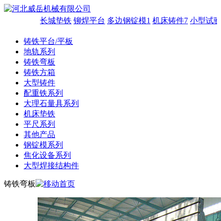
长城垫铁
铆焊平台
多边钢锭模1
机床铸件7
小型试验
铸铁平台/平板
地轨系列
铸铁弯板
铸铁方箱
大型铸件
配重铁系列
大理石量具系列
机床垫铁
平尺系列
其他产品
钢锭模系列
焦化设备系列
大型焊接结构件
铸铁弯板