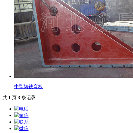
中型铸铁弯板
共
1
页
3
条记录
电话
短信
联系
微信