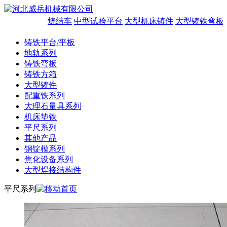
烧结车
中型试验平台
大型机床铸件
大型铸铁弯板
铸铁平台/平板
地轨系列
铸铁弯板
铸铁方箱
大型铸件
配重铁系列
大理石量具系列
机床垫铁
平尺系列
其他产品
钢锭模系列
焦化设备系列
大型焊接结构件
平尺系列