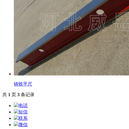
铸铁平尺
共
1
页
3
条记录
电话
短信
联系
微信