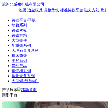
地梁
冶金模具
调整垫铁
标准铸铁平台
磁力方箱
焦化
铸铁平台/平板
地轨系列
铸铁弯板
铸铁方箱
大型铸件
配重铁系列
大理石量具系列
机床垫铁
平尺系列
其他产品
钢锭模系列
焦化设备系列
大型焊接结构件
产品展示
圆形平台