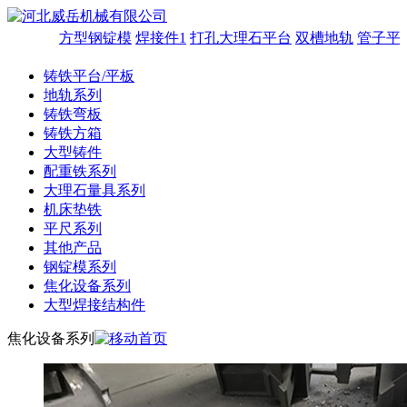
方型钢锭模
焊接件1
打孔大理石平台
双槽地轨
管子平台
铸铁平台/平板
地轨系列
铸铁弯板
铸铁方箱
大型铸件
配重铁系列
大理石量具系列
机床垫铁
平尺系列
其他产品
钢锭模系列
焦化设备系列
大型焊接结构件
焦化设备系列