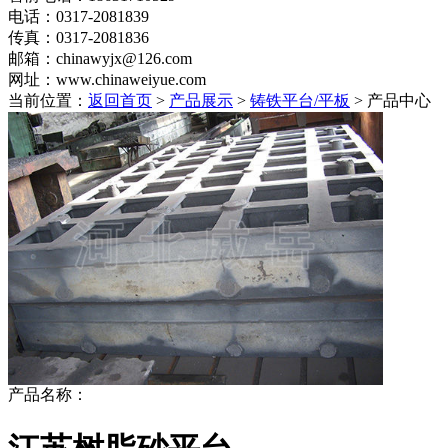
电话：0317-2081839
传真：0317-2081836
邮箱：chinawyjx@126.com
网址：www.chinaweiyue.com
当前位置：
返回首页
>
产品展示
>
铸铁平台/平板
>
产品中心
产品名称：