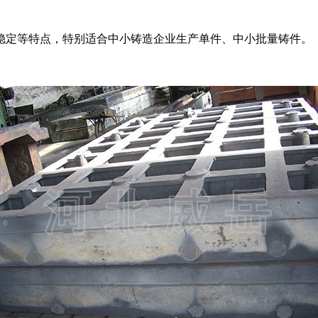
稳定等特点，特别适合中小铸造企业生产单件、中小批量铸件。