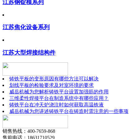
江苏钢锭模系列
江苏焦化设备系列
江苏大型焊接结构件
铸铁平板的变形原因有哪些方法可以解决
划线平板的检验要求及对室环境的要求
威岳机械为您解析铸铁平台设置加强筋的作用
三维柔性焊接平台在制造系统中有哪些应用？
铸铁平台在冲天炉浇注时如何获取高温铁液
威岳机械为您讲述铸铁平台在铸造时需注意的一些事项
销售热线：400-7659-868
售前电话：18631710529