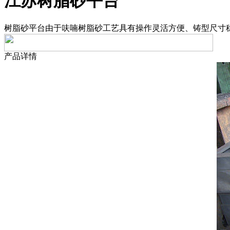
江苏树脂砂平台
树脂砂平台由于呋喃树脂砂工艺具有操作灵活方便、铸型尺寸
产品详情