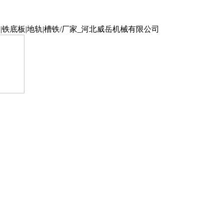
|铁底板|地轨|槽铁/厂家_河北威岳机械有限公司