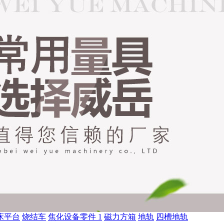
床平台
烧结车
焦化设备零件 1
磁力方箱
地轨
四槽地轨