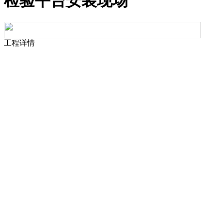
检验平台安装现场
工程详情