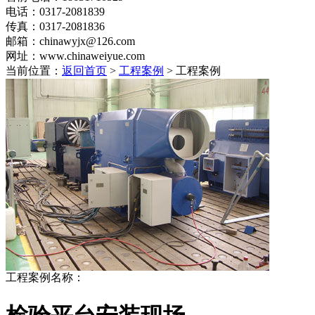
电话：0317-2081839
传真：0317-2081836
邮箱：chinawyjx@126.com
网址：www.chinaweiyue.com
当前位置：
返回首页
>
工程案例
>
工程案例
工程案例名称：