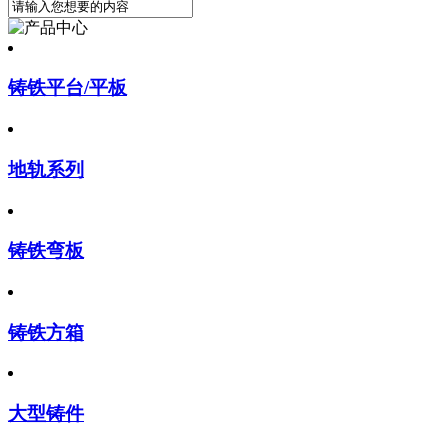
铸铁平台/平板
地轨系列
铸铁弯板
铸铁方箱
大型铸件