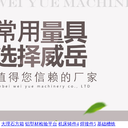
大理石方箱
铝型材检验平台
机床铸件4
焊接件5
基础槽铁